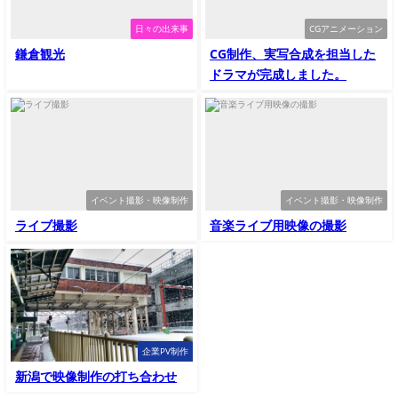
日々の出来事
CGアニメーション
鎌倉観光
CG制作、実写合成を担当した
ドラマが完成しました。
イベント撮影・映像制作
イベント撮影・映像制作
ライブ撮影
音楽ライブ用映像の撮影
企業PV制作
新潟で映像制作の打ち合わせ