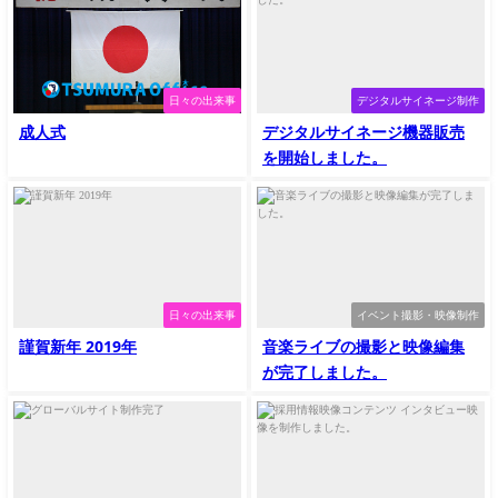
日々の出来事
デジタルサイネージ制作
成人式
デジタルサイネージ機器販売
を開始しました。
日々の出来事
イベント撮影・映像制作
謹賀新年 2019年
音楽ライブの撮影と映像編集
が完了しました。