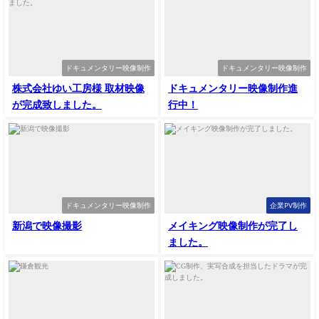
ドキュメンタリー映像制作
ドキュメンタリー映像制作
株式会社ゆい工房様 取材映像
ドキュメンタリー映像制作進
が完成致しました。
行中！
ドキュメンタリー映像制作
企業PV制作
新潟で映像撮影
メイキング映像制作が完了し
ました。