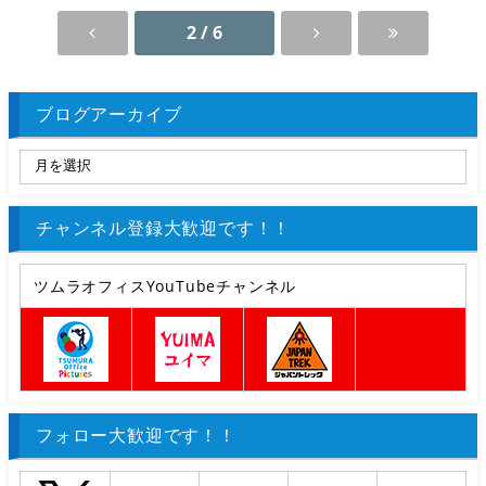
2 / 6
ブログアーカイブ
チャンネル登録大歓迎です！！
ツムラオフィスYouTubeチャンネル
フォロー大歓迎です！！