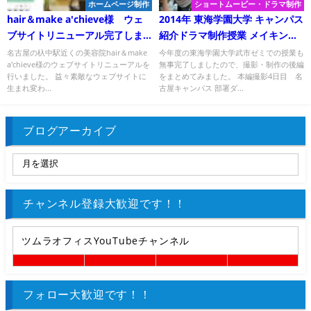
ホームページ制作
ショートムービー・ドラマ制作
hair＆make a'chieve様 ウェ
2014年 東海学園大学 キャンパス
ブサイトリニューアル完了しま
紹介ドラマ制作授業 メイキング
した。
後編
名古屋の杁中駅近くの美容院hair＆make
今年度の東海学園大学武市ゼミでの授業も
a'chieve様のウェブサイトリニューアルを
無事完了しましたので、撮影・制作の後編
行いました。 益々素敵なウェブサイトに
をまとめてみました。 本編撮影4日目 名
生まれ変わ...
古屋キャンパス 部署ダ...
ブログアーカイブ
チャンネル登録大歓迎です！！
ツムラオフィスYouTubeチャンネル
フォロー大歓迎です！！