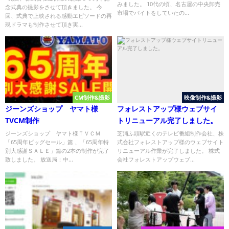
みました。 10代の頃、名古屋の中央卸売
念式典の撮影をさせて頂きました。 今
市場でバイトをしていたの...
回、式典で上映される感動エピソードの再
現ドラマも制作させて頂き実...
CM制作&撮影
映像制作&撮影
ジーンズショップ ヤマト様
フォレストアップ様ウェブサイ
TVCM制作
トリニューアル完了しました。
ジーンズショップ ヤマト様ＴＶＣＭ
芝浦ふ頭駅近くのテレビ番組制作会社、株
「65周年ビッグセール」篇 、「65周年特
式会社フォレストアップ様のウェブサイト
別大感謝ＳＡＬＥ」篇の2本の制作が完了
リニューアル作業が完了しました。 株式
致しました。 放送局：中...
会社フォレストアップウェブ...