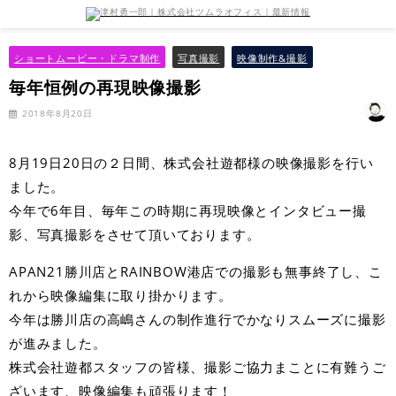
ショートムービー・ドラマ制作
写真撮影
映像制作&撮影
毎年恒例の再現映像撮影
2018年8月20日
8月19日20日の２日間、株式会社遊都様の映像撮影を行い
ました。
今年で6年目、毎年この時期に再現映像とインタビュー撮
影、写真撮影をさせて頂いております。
APAN21勝川店とRAINBOW港店での撮影も無事終了し、こ
れから映像編集に取り掛かります。
今年は勝川店の高嶋さんの制作進行でかなりスムーズに撮影
が進みました。
株式会社遊都スタッフの皆様、撮影ご協力まことに有難うご
ざいます、映像編集も頑張ります！