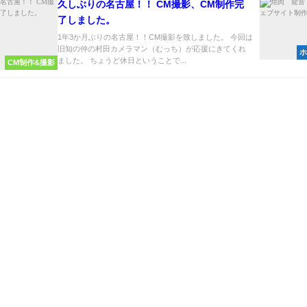
久しぶりの名古屋！！ CM撮影、CM制作完
了しました。
1年3か月ぶりの名古屋！！CM撮影を致しました。 今回は
旧知の仲の村田カメラマン（むっち）が応援にきてくれ
ホ
ました。 ちょうど休日ということで...
CM制作&撮影