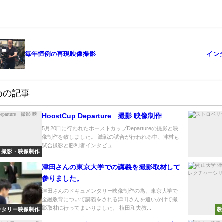
毎年恒例の再現映像撮影
イン
めの記事
HoostCup Departure 撮影 映像制作
5月20日に行われたホーストカップDepartureの撮影と映
像制作を致しました。 激戦の試合が行われる中、津村も
試合撮影と勝利者インタビュ...
ト撮影・映像制作
津田さんの東京大学での講義を撮影取材して
参りました。
津田さんのドキュメンタリー映像制作の為、東京大学で
金融教育について講義をされる津田さんを追いかけて撮
影取材に行ってまいりました。 植田和夫教...
ンタリー映像制作
教