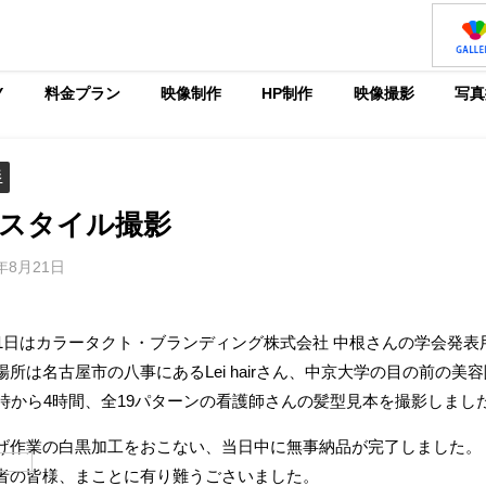
Y
料金プラン
映像制作
HP制作
映像撮影
写真
影
スタイル撮影
8年8月21日
21日はカラータクト・ブランディング株式会社 中根さんの学会発
場所は名古屋市の八事にあるLei hairさん、中京大学の目の前の美
0時から4時間、全19パターンの看護師さんの髪型見本を撮影しまし
げ作業の白黒加工をおこない、当日中に無事納品が完了しました。
者の皆様、まことに有り難うごさいました。