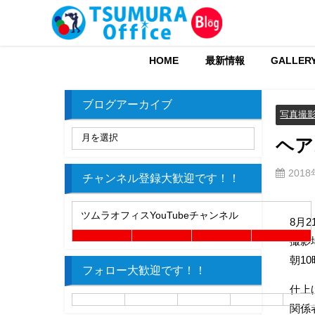
HOME
最新情報
GALLER
ブログアーカイブ
写真撮
ヘア
201
チャンネル登録大歓迎です！！
ツムラオフィスYouTubeチャンネル
8月
撮影
朝1
フォロー大歓迎です！！
仕上
関係