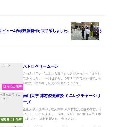
タビュー&再現映像制作が完了致しました。
ストロベリームーン
さっきベランダに出たら真正面に月があったので撮影し
てみました。 6/９日は満月、今年１年間で最も地球から
離れた一番小さく見える満月だそうです...
日々の出来事
南山大学 津村俊充教授 ミニレクチャーシリ
ーズ
南山大学人文学部心理人間学科 津村俊充教授の教材ライ
ブラリーミニレクチャーシリーズ全18回の制作が完了致
しました。 津村教授とは10年ほど前...
育関連のお仕事