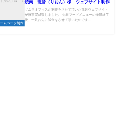
焼肉 龍音（りおん）様 ウェブサイト制作
ツムラオフィスが制作をさせて頂いた龍音ウェブサイト
が無事完成致しました。 先日フードメニューの撮影終了
後、一足お先に試食をさせて頂いたのです...
ームページ制作