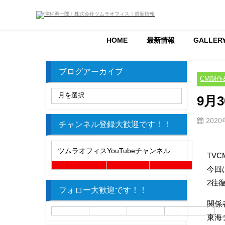
HOME
最新情報
GALLER
ブログアーカイブ
CM制作
9月
202
チャンネル登録大歓迎です！！
ツムラオフィスYouTubeチャンネル
TV
今回
2往
フォロー大歓迎です！！
関係
東海