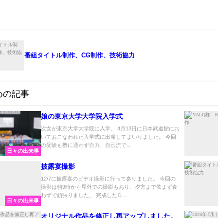
番組タイトル制作、CG制作、技術協力
めの記事
娘の東京大学大学院入学式
次女が東京大学大学院に入学。 4月13日に日本武道館にお
いておこなわれた入学式に出席してまいりました。 今回
の受験も塾に通わず自力、自己流で...
日々の出来事
披露宴撮影
12/7に披露宴のビデオ撮影に行って参りました。 今回の
撮影は朝9時から屋外での撮影もあり、夕方まで飲まず食
わずで頑張りました。 完成したＤ...
日々の出来事
オリジナル作品を修正し再アップしました。