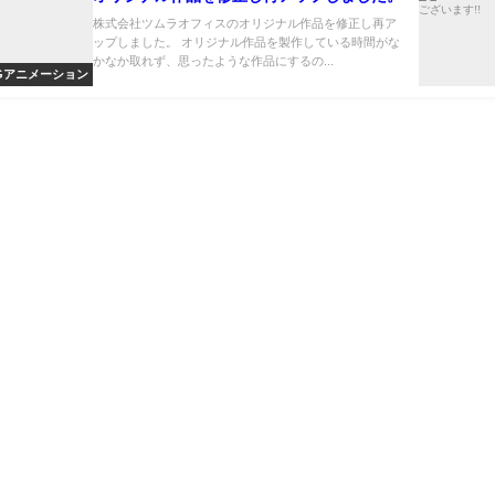
株式会社ツムラオフィスのオリジナル作品を修正し再ア
ップしました。 オリジナル作品を製作している時間がな
かなか取れず、思ったような作品にするの...
Gアニメーション