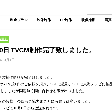
Y
料金プラン
映像制作
HP制作
映像撮影
写真
&撮影
30日 TVCM制作完了致しました。
0年10月1日
CMの制作納品が完了致しました。
は9/17に制作のご依頼を頂き、9/20に撮影、9/30に東海テレビ
復しましたが問題無く間に合わせる事が出来ました。
者の皆様、今回もご協力まことに有難う御座いました。
テレビで10月8日から放送されます。