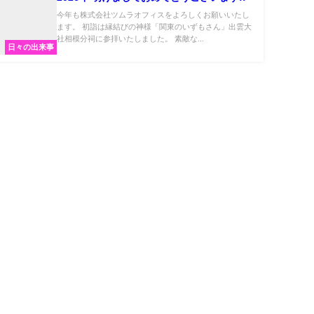
今年も株式会社ツムラオフィスをよろしくお願いいたし
ます。 初詣は縁結びの神様「関東のいずもさん」出雲大
社相模分祠に参拝いたしました。 素敵な...
日々の出来事