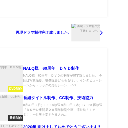
再現ドラマ制作完了致しました。
NALQ様 60周年 ＤＶＤ制作
NALQ様 60周年 ＤＶＤの制作が完了致しました。 今
回は写真撮影、映像撮影どちらも行い、インタビューシ
ーンからトラックの走行シーン、イベ...
DVD制作
番組タイトル制作、CG制作、技術協力
8月30日（日）19：00放送 9月10日（木）17：58 再放送
『ＢＳテレ東開局２０周年特別企画 浮世絵ＦＩＶ
Ｅ！！〜世界を変えた５人の...
番組制作
2026年 明けましておめでとうございます!!