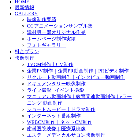
HOME
最新情報
GALLERY
映像制作実績
CGアニメーションサンプル集
津村勇一郎オリジナル作品
ホームページ制作実績
フォトギャラリー
料金プラン
映像制作
TVCM制作｜CM制作
企業PV制作｜企業PR動画制作｜PRビデオ制作
リクルート動画制作｜インタビュー動画制作
ドキュメンタリー映像制作
ライブ撮影 | イベント撮影
マニュアル動画制作｜教育関連動画制作｜eラー
ニング 動画制作
ショートムービー｜ドラマ制作
インターネット番組制作
WEBCM制作｜ネットCM制作
歯科医院映像｜医療系映像
エステ｜メディカルサロン映像制作