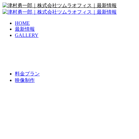
HOME
最新情報
GALLERY
料金プラン
映像制作