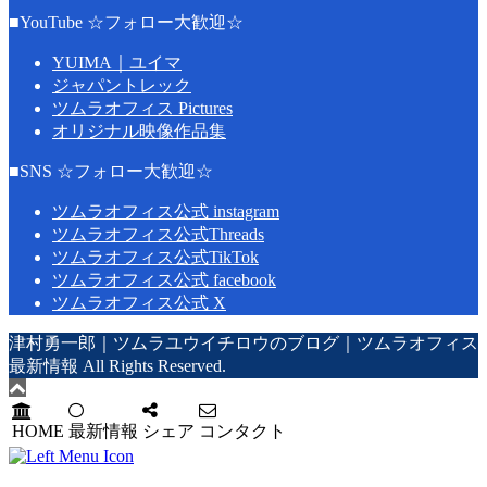
■YouTube ☆フォロー大歓迎☆
YUIMA｜ユイマ
ジャパントレック
ツムラオフィス Pictures
オリジナル映像作品集
■SNS ☆フォロー大歓迎☆
ツムラオフィス公式 instagram
ツムラオフィス公式Threads
ツムラオフィス公式TikTok
ツムラオフィス公式 facebook
ツムラオフィス公式 X
津村勇一郎｜ツムラユウイチロウのブログ｜ツムラオフィス
最新情報 All Rights Reserved.
HOME
最新情報
シェア
コンタクト