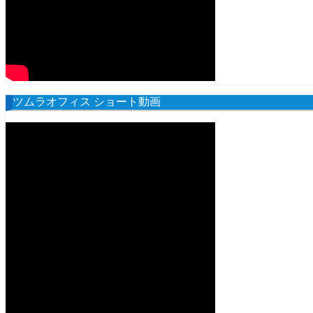
ツムラオフィス ショート動画