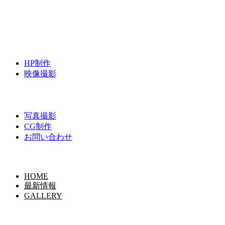
HP制作
映像撮影
写真撮影
CG制作
お問い合わせ
HOME
最新情報
GALLERY