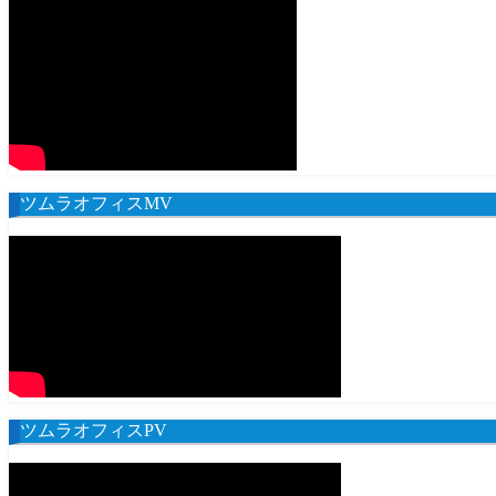
ツムラオフィスMV
ツムラオフィスPV