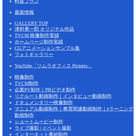
料金プラン
最新情報
GALLERY TOP
津村勇一郎 オリジナル作品
TVCM 映像制作実績
ホームページ制作実績
CGアニメーションサンプル集
フォトギャラリー
YouTube「ツムラオフィス Pictures」
映像制作
TVCM制作
企業PV制作｜PRビデオ制作
リクルート動画制作｜インタビュー動画制作
ドキュメンタリー映像制作
マニュアル動画制作｜教育関連動画制作｜eラーニング
動画制作
ショートムービー制作
ライブ撮影 | イベント撮影
インターネット番組制作