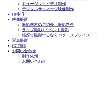
ミュージックビデオ制作
デジタルサイネージ映像制作
HP制作
映像撮影
撮影機材のご紹介｜撮影料金
ライブ撮影 | イベント撮影
銀座で撮影するならバグースプレイス！！
写真撮影
CG制作
お問い合わせ
制作依頼
お問い合わせ