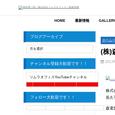
HOME
最新情報
GALLER
ブログアーカイブ
ホーム
(株
201
チャンネル登録大歓迎です！！
ツムラオフィスYouTubeチャンネル
株式
フォロー大歓迎です！！
長久
森電