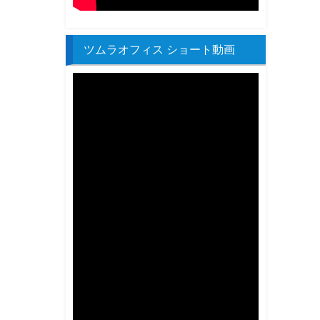
ツムラオフィス ショート動画