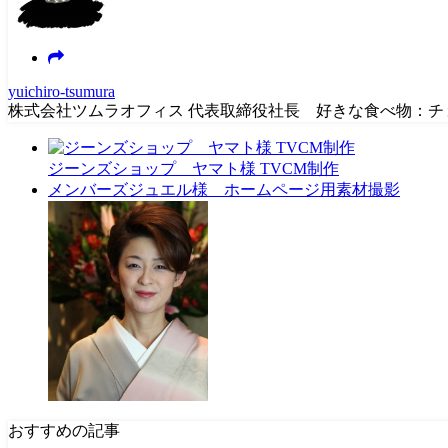
yuichiro-tsumura
株式会社ツムラオフィス 代表取締役社長 好きな食べ物：
ジーンズショップ ヤマト様 TVCM制作
メンバーズジュエル様 ホームページ用素材撮影
おすすめの記事