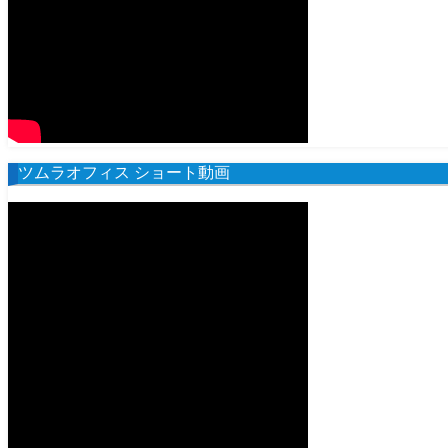
ツムラオフィス ショート動画