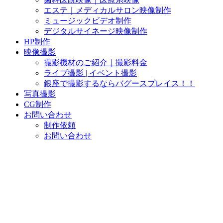
エステ｜メディカルサロン映像制作
ミュージックビデオ制作
デジタルサイネージ映像制作
HP制作
映像撮影
撮影機材のご紹介｜撮影料金
ライブ撮影 | イベント撮影
銀座で撮影するならバグースプレイス！！
写真撮影
CG制作
お問い合わせ
制作依頼
お問い合わせ