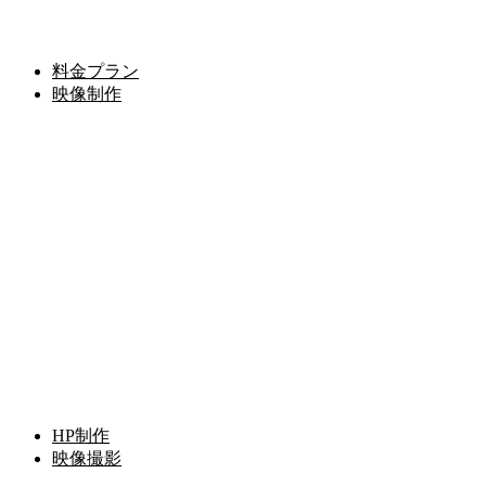
料金プラン
映像制作
HP制作
映像撮影