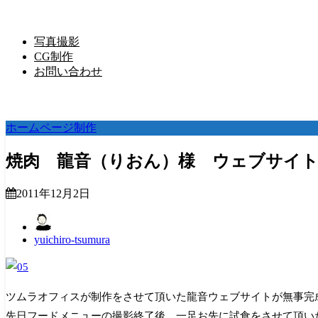
写真撮影
CG制作
お問い合わせ
ホームページ制作
焼肉 龍音（りおん）様 ウェブサイ
2011年12月2日
yuichiro-tsumura
ツムラオフィスが制作をさせて頂いた龍音ウェブサイトが無事完
先日フードメニューの撮影終了後、一足お先に試食をさせて頂い