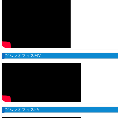
ツムラオフィスMV
ツムラオフィスPV