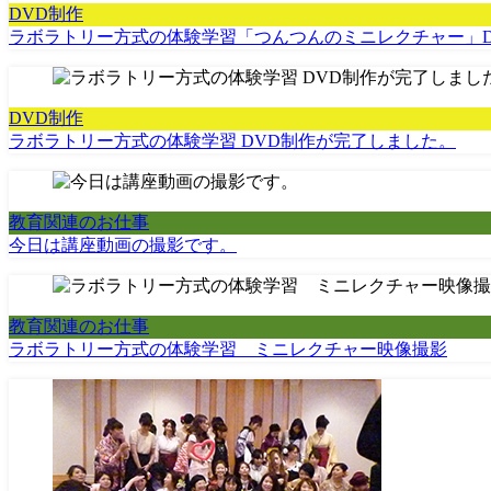
DVD制作
ラボラトリー方式の体験学習「つんつんのミニレクチャー」D
DVD制作
ラボラトリー方式の体験学習 DVD制作が完了しました。
教育関連のお仕事
今日は講座動画の撮影です。
教育関連のお仕事
ラボラトリー方式の体験学習 ミニレクチャー映像撮影