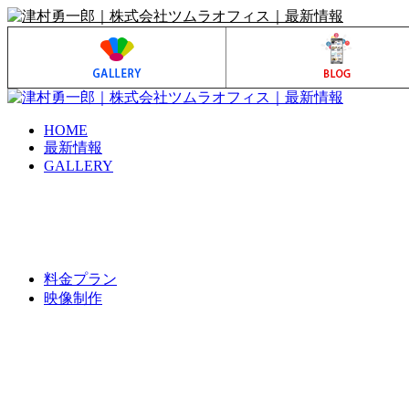
HOME
最新情報
GALLERY
料金プラン
映像制作