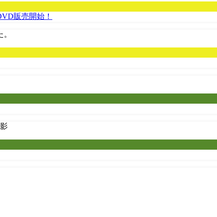
VD販売開始！