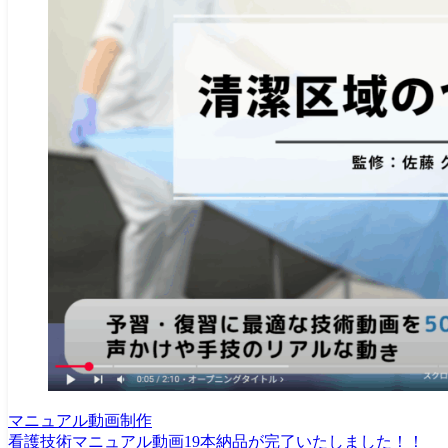
マニュアル動画制作
看護技術マニュアル動画19本納品が完了いたしました！！