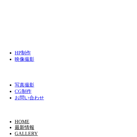
HP制作
映像撮影
写真撮影
CG制作
お問い合わせ
HOME
最新情報
GALLERY