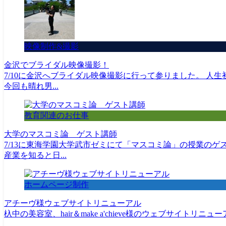
映像制作&撮影
金沢でブライダル映像撮影！
7/10に金沢へブライダル映像撮影に行って参りました。 
今回も晴れ男...
教育関連のお仕事
大学のマスコミ論 ゲスト講師
7/13に東海学園大学武市ゼミにて「マスコミ論」の授業のゲ
産業を知ると日...
ホームページ制作
アチーヴ様ウェブサイトリニューアル
杁中の美容室、hair＆make a'chieve様のウェブサイトリニ