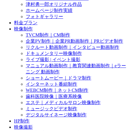
津村勇一郎オリジナル作品
ホームページ制作実績
フォトギャラリー
料金プラン
映像制作
TVCM制作｜CM制作
企業PV制作｜企業PR動画制作｜PRビデオ制作
リクルート動画制作｜インタビュー動画制作
ドキュメンタリー映像制作
ライブ撮影 | イベント撮影
マニュアル動画制作｜教育関連動画制作｜eラー
ニング 動画制作
ショートムービー｜ドラマ制作
インターネット番組制作
WEBCM制作｜ネットCM制作
歯科医院映像｜医療系映像
エステ｜メディカルサロン映像制作
ミュージックビデオ制作
デジタルサイネージ映像制作
HP制作
映像撮影