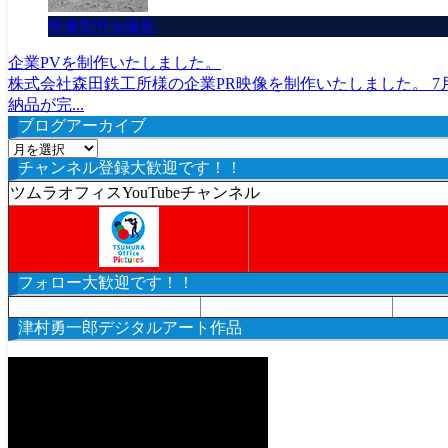
映像制作&撮影
企業PVを制作いたしました。
株式会社森田鉄工所様の企業PR映像を制作いたしました。 7月
納品が完...
ブログアーカイブ
ブ
チャンネル登録大歓迎です！！
ロ
グ
ツムラオフィスYouTubeチャンネル
ア
ー
カ
イ
フォロー大歓迎です！！
ブ
津村勇一郎デジタルアート作品