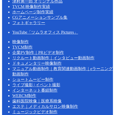
津村勇一郎 オリジナル作品
TVCM 映像制作実績
ホームページ制作実績
CGアニメーションサンプル集
フォトギャラリー
YouTube「ツムラオフィス Pictures」
映像制作
TVCM制作
企業PV制作｜PRビデオ制作
リクルート動画制作｜インタビュー動画制作
ドキュメンタリー映像制作
マニュアル動画制作｜教育関連動画制作｜eラーニング
動画制作
ショートムービー制作
ライブ撮影 | イベント撮影
インターネット番組制作
WEBCM制作
歯科医院映像｜医療系映像
エステ｜メディカルサロン映像制作
ミュージックビデオ制作