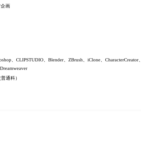
営企画
hotoshop、CLIPSTUDIO、Blender、ZBrush、iClone、CharacterCreato
 Dreamweaver
(普通科）