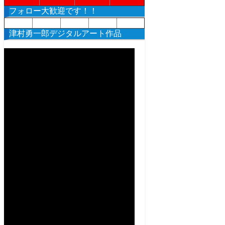
ー
フォロー大歓迎です！！
カ
イ
津村勇一郎デジタルアート作品
ブ