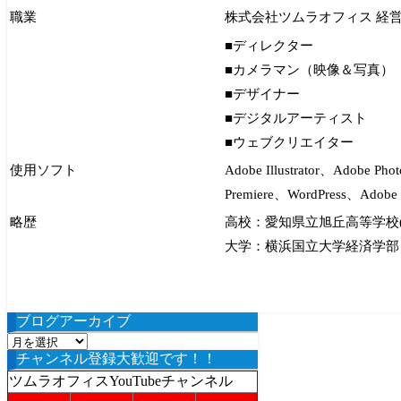
職業
株式会社ツムラオフィス 経
■ディレクター
■カメラマン（映像＆写真）
■デザイナー
■デジタルアーティスト
■ウェブクリエイター
使用ソフト
Adobe Illustrator、Adobe P
Premiere、WordPress、Adobe
略歴
高校：愛知県立旭丘高等学校
大学：横浜国立大学経済学部
ブログアーカイブ
ブ
チャンネル登録大歓迎です！！
ロ
グ
ツムラオフィスYouTubeチャンネル
ア