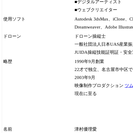
■デジタルアーティスト
■ウェブクリエイター
使用ソフト
Autodesk 3dsMax、iClone、Ch
Dreamweaver
、
Adobe Illustr
ドローン
ドローン操縦士
一般社団法人日本UAS産業振興
JUIDA操縦技能証明証・安
略歴
1990年9月創業
22才で独立、名古屋市中区
2003年9月
映像制作プロダクション
ツ
現在に至る
名前
津村優理愛