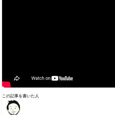
この記事を書いた人