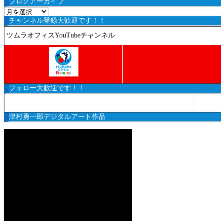
ブログアーカイブ
ブ
チャンネル登録大歓迎です！！
ロ
グ
ツムラオフィスYouTubeチャンネル
ア
ー
カ
イ
ブ
フォロー大歓迎です！！
津村勇一郎デジタルアート作品