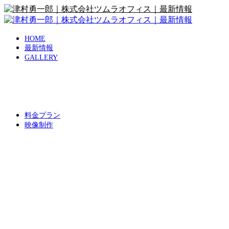
HOME
最新情報
GALLERY
料金プラン
映像制作