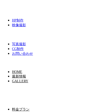
HP制作
映像撮影
写真撮影
CG制作
お問い合わせ
HOME
最新情報
GALLERY
料金プラン