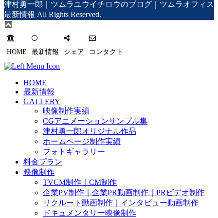
津村勇一郎｜ツムラユウイチロウのブログ｜ツムラオフィス
最新情報 All Rights Reserved.
HOME
最新情報
シェア
コンタクト
HOME
最新情報
GALLERY
映像制作実績
CGアニメーションサンプル集
津村勇一郎オリジナル作品
ホームページ制作実績
フォトギャラリー
料金プラン
映像制作
TVCM制作｜CM制作
企業PV制作｜企業PR動画制作｜PRビデオ制作
リクルート動画制作｜インタビュー動画制作
ドキュメンタリー映像制作