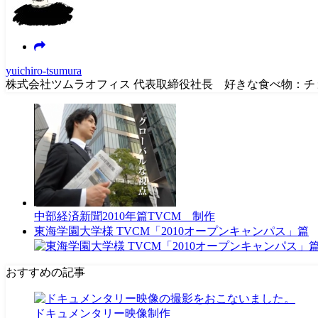
yuichiro-tsumura
株式会社ツムラオフィス 代表取締役社長 好きな食べ物：
中部経済新聞2010年篇TVCM 制作
東海学園大学様 TVCM「2010オープンキャンパス」篇
おすすめの記事
ドキュメンタリー映像制作