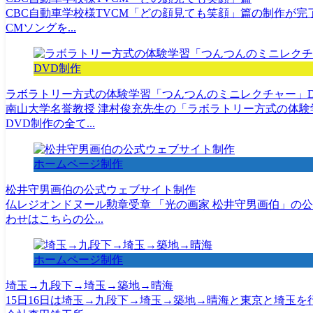
CBC自動車学校様TVCM「どの顔見ても笑顔」篇の制作が完
CMソングを...
DVD制作
ラボラトリー方式の体験学習「つんつんのミニレクチャー」D
南山大学名誉教授 津村俊充先生の「ラボラトリー方式の体験
DVD制作の全て...
ホームページ制作
松井守男画伯の公式ウェブサイト制作
仏レジオンドヌール勲章受章 「光の画家 松井守男画伯」の
わせはこちらの公...
ホームページ制作
埼玉→九段下→埼玉→築地→晴海
15日16日は埼玉→九段下→埼玉→築地→晴海と東京と埼玉を