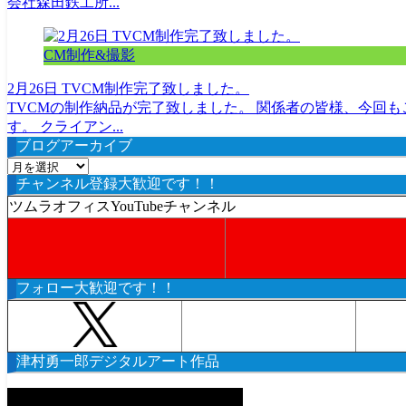
会社森田鉄工所...
CM制作&撮影
2月26日 TVCM制作完了致しました。
TVCMの制作納品が完了致しました。 関係者の皆様、今回
す。 クライアン...
ブログアーカイブ
ブ
チャンネル登録大歓迎です！！
ロ
グ
ツムラオフィスYouTubeチャンネル
ア
ー
カ
イ
フォロー大歓迎です！！
ブ
津村勇一郎デジタルアート作品