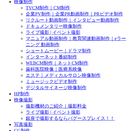
映像制作
TVCM制作｜CM制作
企業PV制作｜企業PR動画制作｜PRビデオ制作
リクルート動画制作｜インタビュー動画制作
ドキュメンタリー映像制作
ライブ撮影 | イベント撮影
マニュアル動画制作｜教育関連動画制作｜eラー
ニング 動画制作
ショートムービー｜ドラマ制作
インターネット番組制作
WEBCM制作｜ネットCM制作
歯科医院映像｜医療系映像
エステ｜メディカルサロン映像制作
ミュージックビデオ制作
デジタルサイネージ映像制作
HP制作
映像撮影
撮影機材のご紹介｜撮影料金
ライブ撮影 | イベント撮影
銀座で撮影するならバグースプレイス！！
写真撮影
CG制作