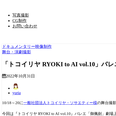
写真撮影
CG制作
お問い合わせ
ドキュメンタリー映像制作
舞台・演劇撮影
「トコイリヤ RYOKI to AI vol.
2022年10月31日
yuria
10/18～20に
一般社団法人トコイリヤ・ソサエティー様
の舞台撮
今回は『
トコイリヤ RYOKI to AI vol.10
』
バレエ「御佩劍」劇場上